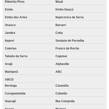
Ribeirão Pires
Mauá
Embu
Embu Guaçú
Embu das Artes
Itapecerica da Serra
Osasco
Barueri
Jandira
Cotia
Itapevi
Santana de Parnaíba
Caierias
Franco da Rocha
Taboão da Serra
Cajamar
Arujá
Alphaville
Mairiporã
ABC
ABCD
Bertioga
Cananéia
Caraguatatuba
Cubatão
Guarujá
Ilha Comprida