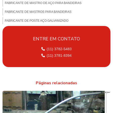
FABRICANTE DE MASTRO DE AÇO PARA BANDEIRAS
FABRICANTE DE MASTROS PARA BANDEIRAS
FABRICANTE DE POSTE AÇO GALVANIZADO
FABRICANTE DE POSTE PARA CÂMERA
ENTRE EM CONTATO
FABRICANTE DE POSTE FERRO GALVANIZADO
FABRICANTE DE POSTE DE ILUMINAÇÃO PUBLICA
(11) 3782-5483
(11) 3781-8394
FABRICANTE DE POSTES DE ILUMINAÇÃO
FABRICANTE DE POSTES EM SÃO PAULO
FABRICANTES DE POSTES GALVANIZADOS
Páginas relacionadas
FABRICANTES DE POSTES METÁLICOS
FORNECEDOR DE POSTE DE AÇO GALVANIZADO
FORNECEDOR DE POSTE FERRO GALVANIZADO
FORNECEDOR DE POSTE TUBULAR GALVANIZADO