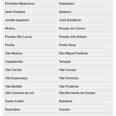
Ermelino Matarazzo
Guianazes
Itaim Paulista
Itaquera
Jardim Iguatemi
José Bonifácio
Moóca
Parque do Carmo
Parque São Lucas
Parque São Rafael
Penha
Ponte Rasa
São Mateus
São Miguel Paulista
Sapopemba
Tatuapé
Vila Carrão
Vila Curuçá
Vila Esperança
Vila Formosa
Vila Matilde
Vila Prudente
São Caetano do sul
São Bernardo do Campo
Santo André
Diadema
Guarulhos
Suzano