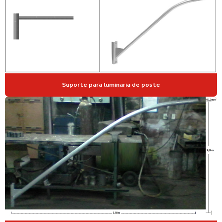
POSTE DE AÇO GALVANIZADO PARA ILUMINAÇÃO PREÇO
POSTE AÇO GALVANIZADO PREÇO
POSTE DE AÇO GALVANIZADO VALOR
POSTE DE AÇO PARA QUADRAS ESPORTIVAS
POSTE PARA CAMERA CFTV
Suporte para luminaria de poste
POSTE CURVO DUPLO
POSTE CURVO DUPLO ENGASTADO
POSTE CURVO SIMPLES
POSTE CURVO SIMPLES PREÇO
POSTE DE FERRO GALVANIZADO
POSTE DE FERRO GALVANIZADO PREÇO
POSTE DE FERRO PARA ILUMINAÇÃO
POSTE GALVANIZADO