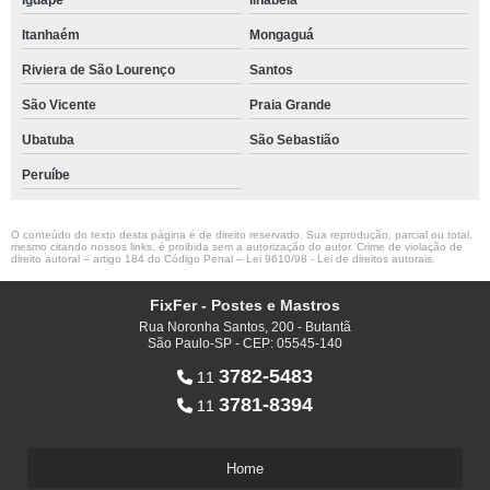
Iguape
Ilhabela
Itanhaém
Mongaguá
Riviera de São Lourenço
Santos
São Vicente
Praia Grande
Ubatuba
São Sebastião
Peruíbe
O conteúdo do texto desta página é de direito reservado. Sua reprodução, parcial ou total,
mesmo citando nossos links, é proibida sem a autorização do autor. Crime de violação de
direito autoral – artigo 184 do Código Penal –
Lei 9610/98 - Lei de direitos autorais
.
FixFer - Postes e Mastros
Rua Noronha Santos, 200 - Butantã
São Paulo-SP - CEP: 05545-140
3782-5483
11
3781-8394
11
Home