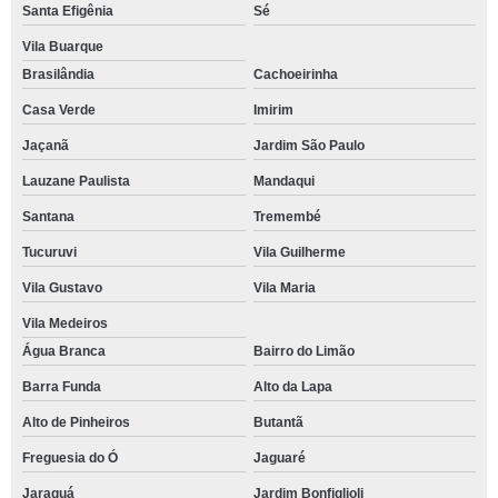
Santa Efigênia
Sé
POSTES PARA INSTALAR CAMERAS
Vila Buarque
POSTES METALICOS PARA CAMERAS
Brasilândia
Cachoeirinha
POSTES METÁLICOS PARA CÂMERAS DE SEGURANÇA
Casa Verde
Imirim
POSTES METÁLICOS PARA ILUMINAÇÃO PUBLICA
Jaçanã
Jardim São Paulo
SUPORTE PARA LUMINARIA DE POSTE
Lauzane Paulista
Mandaqui
SUPORTE PARA LUMINARIA PUBLICA
Santana
Tremembé
Tucuruvi
Vila Guilherme
Vila Gustavo
Vila Maria
Vila Medeiros
Água Branca
Bairro do Limão
Barra Funda
Alto da Lapa
Alto de Pinheiros
Butantã
Freguesia do Ó
Jaguaré
Jaraguá
Jardim Bonfiglioli