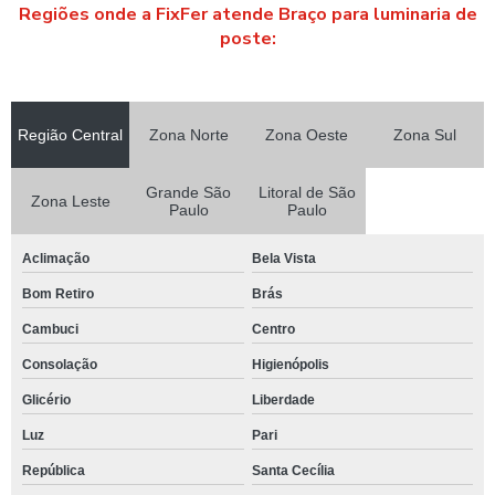
POSTE PARA INSTALAÇÃO DE CAMERAS
Regiões onde a FixFer atende Braço para luminaria de
poste:
POSTE PARA INSTALAÇÃO DE PARA RAIO
POSTE DE LED ENERGIA SOLAR
POSTE METALICO PARA CFTV
Região Central
Zona Norte
Zona Oeste
Zona Sul
POSTE METALICO CURVO SIMPLES
Grande São
Litoral de São
POSTE METALICO ENGASTADO
Zona Leste
Paulo
Paulo
POSTE PAINEL FOTOVOLTAICO
Aclimação
Bela Vista
POSTE TUBULAR GALVANIZADO
Bom Retiro
Brás
POSTE TUBULAR GALVANIZADO PREÇO
Cambuci
Centro
POSTES PARA CAMERAS DE VIGILANCIA
Consolação
Higienópolis
POSTES PARA FIXAÇÃO DE CAMERAS
Glicério
Liberdade
POSTES GALVANIZADOS EM SÃO PAULO
Luz
Pari
POSTES PARA ILUMINAÇÃO DE QUADRAS ESPORTIVAS
República
Santa Cecília