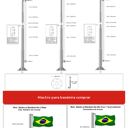
POSTE PARA ILUMINAÇÃO DE QUADRA
POSTE ILUMINAÇÃO QUADRA ESPORTIVA PREÇO
POSTE PARA ILUMINAÇÃO DE RUA
POSTE PARA INSTALAÇÃO DE CAMERAS
POSTE PARA INSTALAÇÃO DE PARA RAIO
POSTE DE LED ENERGIA SOLAR
POSTE METALICO PARA CFTV
POSTE METALICO CURVO SIMPLES
POSTE METALICO ENGASTADO
POSTE PAINEL FOTOVOLTAICO
Mastro para bandeira comprar
POSTE TUBULAR GALVANIZADO
POSTE TUBULAR GALVANIZADO PREÇO
POSTES PARA CAMERAS DE VIGILANCIA