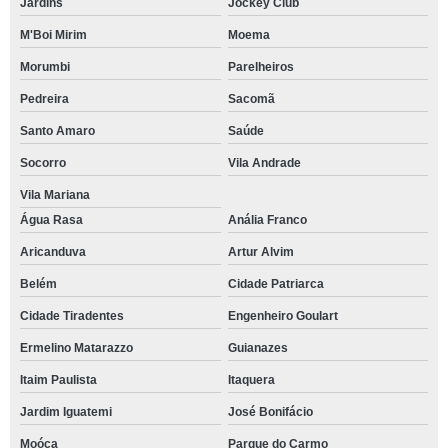
Jardins
Jockey Club
M'Boi Mirim
Moema
Morumbi
Parelheiros
Pedreira
Sacomã
Santo Amaro
Saúde
Socorro
Vila Andrade
Vila Mariana
Água Rasa
Anália Franco
Aricanduva
Artur Alvim
Belém
Cidade Patriarca
Cidade Tiradentes
Engenheiro Goulart
Ermelino Matarazzo
Guianazes
Itaim Paulista
Itaquera
Jardim Iguatemi
José Bonifácio
Moóca
Parque do Carmo