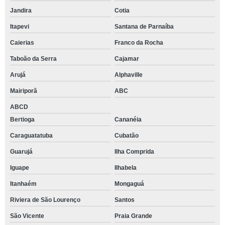
Jandira
Cotia
Itapevi
Santana de Parnaíba
Caierias
Franco da Rocha
Taboão da Serra
Cajamar
Arujá
Alphaville
Mairiporã
ABC
ABCD
Bertioga
Cananéia
Caraguatatuba
Cubatão
Guarujá
Ilha Comprida
Iguape
Ilhabela
Itanhaém
Mongaguá
Riviera de São Lourenço
Santos
São Vicente
Praia Grande