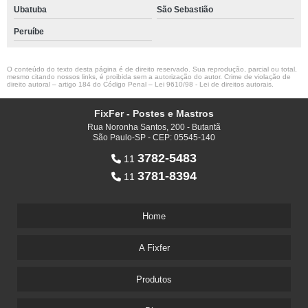
Ubatuba
São Sebastião
Peruíbe
O conteúdo do texto desta página é de direito reservado. Sua reprodução, parcial ou total,
mesmo citando nossos links, é proibida sem a autorização do autor. Crime de violação de
direito autoral – artigo 184 do Código Penal –
Lei 9610/98 - Lei de direitos autorais
.
FixFer - Postes e Mastros
Rua Noronha Santos, 200 - Butantã
São Paulo-SP - CEP: 05545-140
3782-5483
11
3781-8394
11
Home
A Fixfer
Produtos