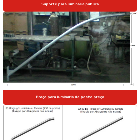
Suporte para luminaria publica
POSTE PARA CAMERA CFTV
POSTE CURVO DUPLO
POSTE CURVO DUPLO ENGASTADO
POSTE CURVO SIMPLES
POSTE CURVO SIMPLES PREÇO
POSTE DE FERRO GALVANIZADO
POSTE DE FERRO GALVANIZADO PREÇO
POSTE DE FERRO PARA ILUMINAÇÃO
POSTE GALVANIZADO
Braço para luminaria de poste preço
POSTE GALVANIZADO PARA CAMERAS
POSTE GALVANIZADO PARA CÂMERAS DE SEGURANÇA
POSTE GALVANIZADO PARA CFTV
POSTE GALVANIZADO CURVO