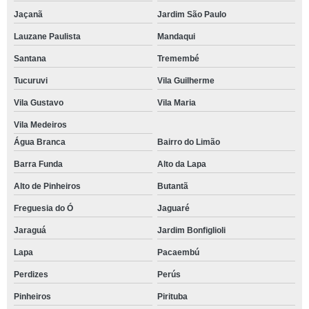
SUPORTE PARA LUMINARIA DE POSTE
Jaçanã
Jardim São Paulo
SUPORTE PARA LUMINARIA PUBLICA
Lauzane Paulista
Mandaqui
Santana
Tremembé
Tucuruvi
Vila Guilherme
Vila Gustavo
Vila Maria
Vila Medeiros
Água Branca
Bairro do Limão
Barra Funda
Alto da Lapa
Alto de Pinheiros
Butantã
Freguesia do Ó
Jaguaré
Jaraguá
Jardim Bonfiglioli
Lapa
Pacaembú
Perdizes
Perús
Pinheiros
Pirituba