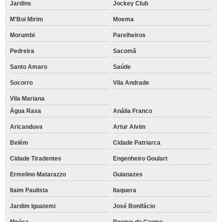
Jardins
Jockey Club
M'Boi Mirim
Moema
Morumbi
Parelheiros
Pedreira
Sacomã
Santo Amaro
Saúde
Socorro
Vila Andrade
Vila Mariana
Água Rasa
Anália Franco
Aricanduva
Artur Alvim
Belém
Cidade Patriarca
Cidade Tiradentes
Engenheiro Goulart
Ermelino Matarazzo
Guianazes
Itaim Paulista
Itaquera
Jardim Iguatemi
José Bonifácio