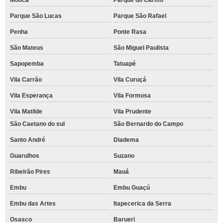
Moóca
Parque do Carmo
Parque São Lucas
Parque São Rafael
Penha
Ponte Rasa
São Mateus
São Miguel Paulista
Sapopemba
Tatuapé
Vila Carrão
Vila Curuçá
Vila Esperança
Vila Formosa
Vila Matilde
Vila Prudente
São Caetano do sul
São Bernardo do Campo
Santo André
Diadema
Guarulhos
Suzano
Ribeirão Pires
Mauá
Embu
Embu Guaçú
Embu das Artes
Itapecerica da Serra
Osasco
Barueri