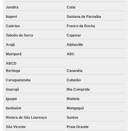
Jandira
Cotia
Itapevi
Santana de Parnaíba
Caierias
Franco da Rocha
Taboão da Serra
Cajamar
Arujá
Alphaville
Mairiporã
ABC
ABCD
Bertioga
Cananéia
Caraguatatuba
Cubatão
Guarujá
Ilha Comprida
Iguape
Ilhabela
Itanhaém
Mongaguá
Riviera de São Lourenço
Santos
São Vicente
Praia Grande