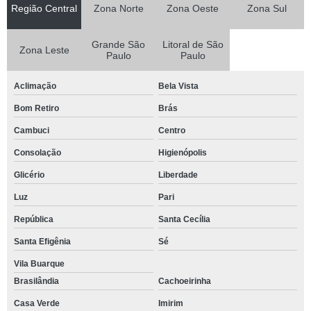
Região Central
Zona Norte
Zona Oeste
Zona Sul
POSTE METALICO ENGASTADO
Grande São
Litoral de São
POSTE PAINEL FOTOVOLTAICO
Zona Leste
Paulo
Paulo
POSTE TUBULAR GALVANIZADO
Aclimação
Bela Vista
POSTE TUBULAR GALVANIZADO PREÇO
Bom Retiro
Brás
POSTES PARA CAMERAS DE VIGILANCIA
Cambuci
Centro
POSTES PARA FIXAÇÃO DE CAMERAS
Consolação
Higienópolis
POSTES GALVANIZADOS EM SÃO PAULO
Glicério
Liberdade
POSTES PARA ILUMINAÇÃO DE QUADRAS ESPORTIVAS
Luz
Pari
POSTES PARA INSTALAR CAMERAS
República
Santa Cecília
POSTES METALICOS PARA CAMERAS
Santa Efigênia
Sé
Vila Buarque
POSTES METÁLICOS PARA CÂMERAS DE SEGURANÇA
Brasilândia
Cachoeirinha
POSTES METÁLICOS PARA ILUMINAÇÃO PUBLICA
Casa Verde
Imirim