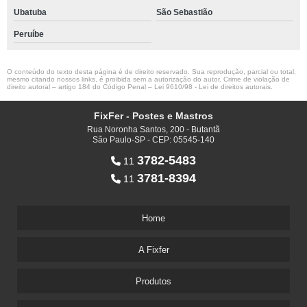
Ubatuba
São Sebastião
Peruíbe
O conteúdo do texto desta página é de direito reservado. Sua reprodução, parcial ou total,
mesmo citando nossos links, é proibida sem a autorização do autor. Crime de violação de
direito autoral – artigo 184 do Código Penal –
Lei 9610/98 - Lei de direitos autorais
.
FixFer - Postes e Mastros
Rua Noronha Santos, 200 - Butantã
São Paulo-SP - CEP: 05545-140
3782-5483
11
3781-8394
11
Home
A Fixfer
Produtos