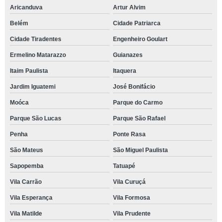
Aricanduva
Artur Alvim
Belém
Cidade Patriarca
Cidade Tiradentes
Engenheiro Goulart
Ermelino Matarazzo
Guianazes
Itaim Paulista
Itaquera
Jardim Iguatemi
José Bonifácio
Moóca
Parque do Carmo
Parque São Lucas
Parque São Rafael
Penha
Ponte Rasa
São Mateus
São Miguel Paulista
Sapopemba
Tatuapé
Vila Carrão
Vila Curuçá
Vila Esperança
Vila Formosa
Vila Matilde
Vila Prudente