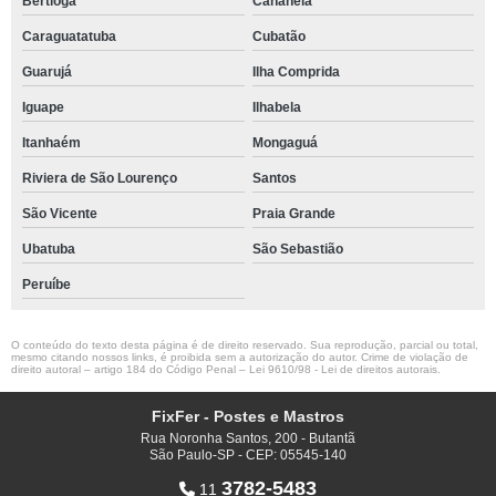
Bertioga
Cananéia
Caraguatatuba
Cubatão
Guarujá
Ilha Comprida
Iguape
Ilhabela
Itanhaém
Mongaguá
Riviera de São Lourenço
Santos
São Vicente
Praia Grande
Ubatuba
São Sebastião
Peruíbe
O conteúdo do texto desta página é de direito reservado. Sua reprodução, parcial ou total,
mesmo citando nossos links, é proibida sem a autorização do autor. Crime de violação de
direito autoral – artigo 184 do Código Penal –
Lei 9610/98 - Lei de direitos autorais
.
FixFer - Postes e Mastros
Rua Noronha Santos, 200 - Butantã
São Paulo-SP - CEP: 05545-140
3782-5483
11