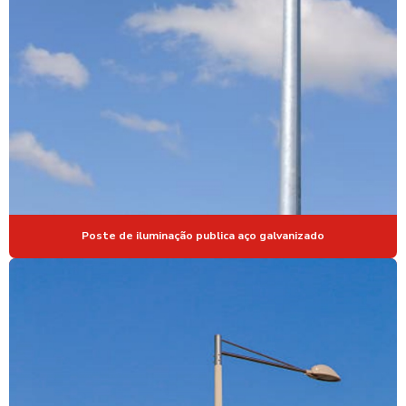
POSTE METALICO CURVO SIMPLES
POSTE METALICO ENGASTADO
POSTE PAINEL FOTOVOLTAICO
POSTE TUBULAR GALVANIZADO
POSTE TUBULAR GALVANIZADO PREÇO
POSTES PARA CAMERAS DE VIGILANCIA
POSTES PARA FIXAÇÃO DE CAMERAS
POSTES GALVANIZADOS EM SÃO PAULO
Poste de iluminação publica aço galvanizado
POSTES PARA ILUMINAÇÃO DE QUADRAS ESPORTIVAS
POSTES PARA INSTALAR CAMERAS
POSTES METALICOS PARA CAMERAS
POSTES METÁLICOS PARA CÂMERAS DE SEGURANÇA
POSTES METÁLICOS PARA ILUMINAÇÃO PUBLICA