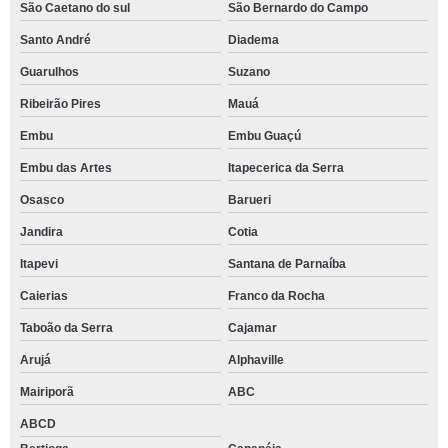
São Caetano do sul
São Bernardo do Campo
Santo André
Diadema
Guarulhos
Suzano
Ribeirão Pires
Mauá
Embu
Embu Guaçú
Embu das Artes
Itapecerica da Serra
Osasco
Barueri
Jandira
Cotia
Itapevi
Santana de Parnaíba
Caierias
Franco da Rocha
Taboão da Serra
Cajamar
Arujá
Alphaville
Mairiporã
ABC
ABCD