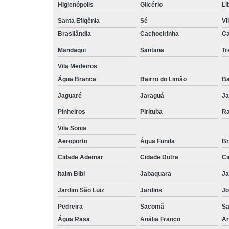
Higienópolis
Glicério
Li
Santa Efigênia
Sé
Vi
Brasilândia
Cachoeirinha
Ca
Mandaqui
Santana
T
Vila Medeiros
Água Branca
Bairro do Limão
Ba
Jaguaré
Jaraguá
Ja
Pinheiros
Pirituba
Ra
Vila Sonia
Aeroporto
Água Funda
Br
Cidade Ademar
Cidade Dutra
Ci
Itaim Bibi
Jabaquara
Ja
Jardim São Luiz
Jardins
Jo
Pedreira
Sacomã
S
Água Rasa
Anália Franco
Ar