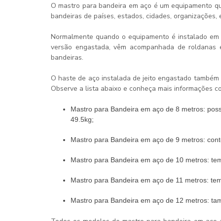
O
mastro para bandeira em aço
é um equipamento que
bandeiras de países, estados, cidades, organizações, 
Normalmente quando o equipamento é instalado em 
versão engastada, vêm acompanhada de roldanas e 
bandeiras.
O haste de aço instalada de jeito engastado também 
Observe a lista abaixo e conheça mais informações c
Mastro para Bandeira em aço de 8 metros: possui tamanho de base de 88.90 mm e o peso total exibe o valor de
49.5kg;
Mastro para Bandeira em aço de 9 metros: c
Mastro para Bandeira em aço de 10 metros: te
Mastro para Bandeira em aço de 11 metros: t
Mastro para Bandeira em aço de 12 metros: t