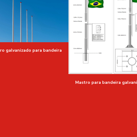
ro galvanizado para bandeira
Mastro para bandeira galvan