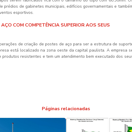
pós serem fabricados fica com o tamanho do topo com 60.30mm. O
de prédios de gabinetes municipais, edifícios governamentais e també
ventos esportivos.
M AÇO COM COMPETÊNCIA SUPERIOR AOS SEUS
perações de criação de postes de aço para ser a estrutura de suport
resa está localizado na zona oeste da capital paulista. A empresa s
de produtos resistentes e tem um atendimento bem executado dos seu
Páginas relacionadas