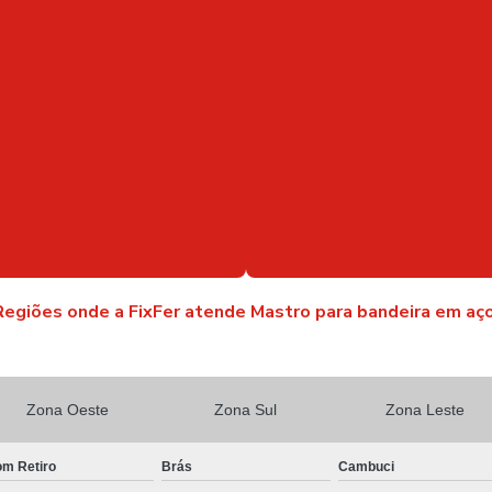
Regiões onde a FixFer atende Mastro para bandeira em aço
Zona Oeste
Zona Sul
Zona Leste
m Retiro
Brás
Cambuci