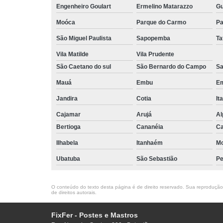
Engenheiro Goulart
Ermelino Matarazzo
Gu
Moóca
Parque do Carmo
Pa
São Miguel Paulista
Sapopemba
Ta
Vila Matilde
Vila Prudente
São Caetano do sul
São Bernardo do Campo
Sa
Mauá
Embu
E
Jandira
Cotia
It
Cajamar
Arujá
Al
Bertioga
Cananéia
Ca
Ilhabela
Itanhaém
M
Ubatuba
São Sebastião
Pe
O conteúdo do texto desta página é de direito reservado. Sua reprodução, 
de direitos autorais
.
FixFer - Postes e Mastros