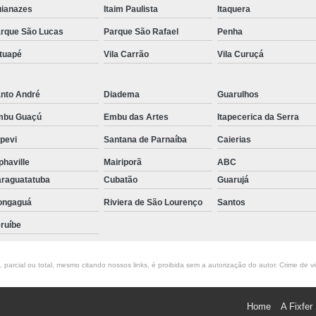
ianazes
Itaim Paulista
Itaquera
rque São Lucas
Parque São Rafael
Penha
tuapé
Vila Carrão
Vila Curuçá
nto André
Diadema
Guarulhos
mbu Guaçú
Embu das Artes
Itapecerica da Serra
apevi
Santana de Parnaíba
Caierias
phaville
Mairiporã
ABC
raguatatuba
Cubatão
Guarujá
ongaguá
Riviera de São Lourenço
Santos
ruíbe
parcial ou total, mesmo citando nossos links, é proibida sem a autorização do autor. Crime de v
Home
A Fixfer