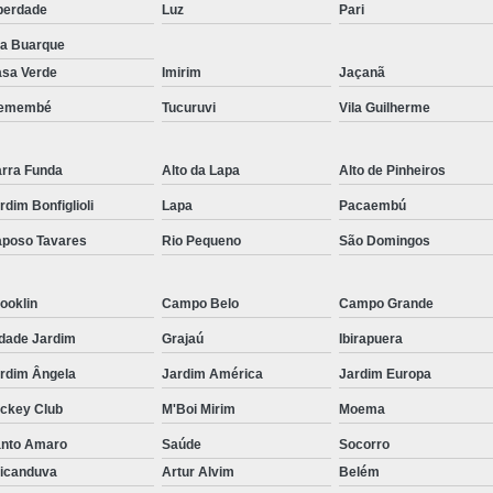
berdade
Luz
Pari
la Buarque
sa Verde
Imirim
Jaçanã
remembé
Tucuruvi
Vila Guilherme
rra Funda
Alto da Lapa
Alto de Pinheiros
rdim Bonfiglioli
Lapa
Pacaembú
poso Tavares
Rio Pequeno
São Domingos
ooklin
Campo Belo
Campo Grande
dade Jardim
Grajaú
Ibirapuera
rdim Ângela
Jardim América
Jardim Europa
ckey Club
M'Boi Mirim
Moema
anto Amaro
Saúde
Socorro
icanduva
Artur Alvim
Belém