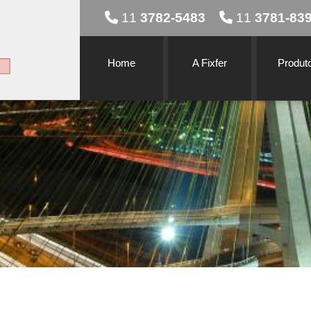
11
3782-5483
11
3781-83
Home
A Fixfer
Produt
o