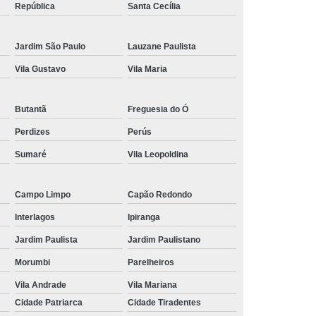
República
Santa Cecília
POSTE DE AÇO GALVANIZADO PARA
ILUMINAÇÃO PREÇO
Jardim São Paulo
Lauzane Paulista
POSTE AÇO GALVANIZADO PREÇO
Vila Gustavo
Vila Maria
POSTE DE AÇO GALVANIZADO VALOR
POSTE DE AÇO PARA QUADRAS
Butantã
Freguesia do Ó
ESPORTIVAS
Perdizes
Perús
POSTE PARA CAMERA CFTV
Sumaré
Vila Leopoldina
POSTE CURVO DUPLO
Campo Limpo
Capão Redondo
POSTE CURVO DUPLO ENGASTADO
Interlagos
Ipiranga
POSTE CURVO SIMPLES
Jardim Paulista
Jardim Paulistano
POSTE CURVO SIMPLES PREÇO
Morumbi
Parelheiros
Vila Andrade
Vila Mariana
POSTE DE FERRO GALVANIZADO
Cidade Patriarca
Cidade Tiradentes