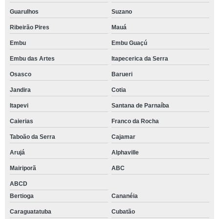
Guarulhos
Suzano
Ribeirão Pires
Mauá
Embu
Embu Guaçú
Embu das Artes
Itapecerica da Serra
Osasco
Barueri
Jandira
Cotia
Itapevi
Santana de Parnaíba
Caierias
Franco da Rocha
Taboão da Serra
Cajamar
Arujá
Alphaville
Mairiporã
ABC
ABCD
Bertioga
Cananéia
Caraguatatuba
Cubatão