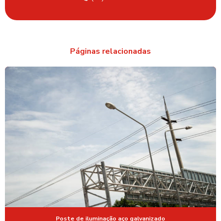
FABRICANTE DE POSTES EM SÃO PAULO
FABRICANTES DE POSTES GALVANIZADOS
Páginas relacionadas
FABRICANTES DE POSTES METÁLICOS
FORNECEDOR DE POSTE DE AÇO GALVANIZADO
FORNECEDOR DE POSTE FERRO GALVANIZADO
FORNECEDOR DE POSTE TUBULAR GALVANIZADO
MASTRO DE AÇO PARA BANDEIRA
MASTRO DE AÇO GALVANIZADO
MASTRO DE AÇO GALVANIZADO EM SP
MASTRO PARA BANDEIRA
MASTRO PARA BANDEIRA EM AÇO
MASTRO PARA BANDEIRA COMPRAR
Poste de iluminação aço galvanizado