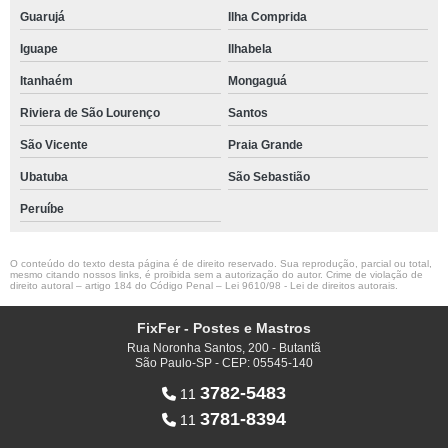
Guarujá
Ilha Comprida
Iguape
Ilhabela
Itanhaém
Mongaguá
Riviera de São Lourenço
Santos
São Vicente
Praia Grande
Ubatuba
São Sebastião
Peruíbe
O conteúdo do texto desta página é de direito reservado. Sua reprodução, parcial ou total,
mesmo citando nossos links, é proibida sem a autorização do autor. Crime de violação de
direito autoral – artigo 184 do Código Penal –
Lei 9610/98 - Lei de direitos autorais
.
FixFer - Postes e Mastros
Rua Noronha Santos, 200 - Butantã
São Paulo-SP - CEP: 05545-140
3782-5483
11
3781-8394
11