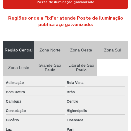
Poste de iluminação galvanizado
POSTE TUBULAR GALVANIZADO
Regiões onde a FixFer atende Poste de iluminação
POSTE TUBULAR GALVANIZADO PREÇO
publica aço galvanizado:
POSTES PARA CAMERAS DE VIGILANCIA
POSTES PARA FIXAÇÃO DE CAMERAS
POSTES GALVANIZADOS EM SÃO PAULO
Região Central
Zona Norte
Zona Oeste
Zona Sul
POSTES PARA ILUMINAÇÃO DE QUADRAS ESPORTIVAS
Grande São
Litoral de São
Zona Leste
POSTES PARA INSTALAR CAMERAS
Paulo
Paulo
POSTES METALICOS PARA CAMERAS
Aclimação
Bela Vista
POSTES METÁLICOS PARA CÂMERAS DE SEGURANÇA
Bom Retiro
Brás
POSTES METÁLICOS PARA ILUMINAÇÃO PUBLICA
Cambuci
Centro
SUPORTE PARA LUMINARIA DE POSTE
Consolação
Higienópolis
SUPORTE PARA LUMINARIA PUBLICA
Glicério
Liberdade
Luz
Pari