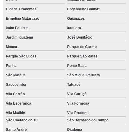
Cidade Tiradentes
Engenheiro Goulart
Ermelino Matarazzo
Guianazes
Itaim Paulista
Itaquera
Jardim Iguatemi
José Bonifácio
Moóca
Parque do Carmo
Parque São Lucas
Parque São Rafael
Penha
Ponte Rasa
São Mateus
São Miguel Paulista
Sapopemba
Tatuapé
Vila Carrão
Vila Curuçá
Vila Esperança
Vila Formosa
Vila Matilde
Vila Prudente
São Caetano do sul
São Bernardo do Campo
Santo André
Diadema