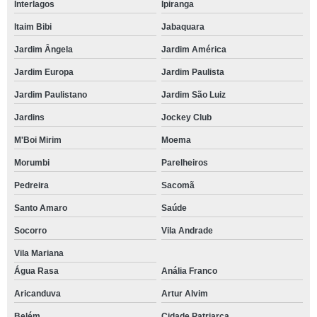
Interlagos
Ipiranga
Itaim Bibi
Jabaquara
Jardim Ângela
Jardim América
Jardim Europa
Jardim Paulista
Jardim Paulistano
Jardim São Luiz
Jardins
Jockey Club
M'Boi Mirim
Moema
Morumbi
Parelheiros
Pedreira
Sacomã
Santo Amaro
Saúde
Socorro
Vila Andrade
Vila Mariana
Água Rasa
Anália Franco
Aricanduva
Artur Alvim
Belém
Cidade Patriarca