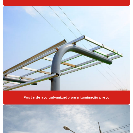
MASTRO PARA BANDEIRA EXTERNO
MASTRO PARA BANDEIRA GALVANIZADO
MASTRO GALVANIZADO PARA BANDEIRA
MASTROS DE AÇO GALVANIZADO PARA BANDEIRAS
POSTE DE AÇO GALVANIZADO
POSTE DE AÇO GALVANIZADO A FOGO
POSTE DE AÇO GALVANIZADO PARA ILUMINAÇÃO
POSTE DE AÇO GALVANIZADO PARA ILUMINAÇÃO PREÇO
POSTE AÇO GALVANIZADO PREÇO
POSTE DE AÇO GALVANIZADO VALOR
Poste de aço galvanizado para iluminação preço
POSTE DE AÇO PARA QUADRAS ESPORTIVAS
POSTE PARA CAMERA CFTV
POSTE CURVO DUPLO