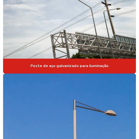
POSTE CURVO DUPLO ENGASTADO
POSTE CURVO SIMPLES
POSTE CURVO SIMPLES PREÇO
POSTE DE FERRO GALVANIZADO
POSTE DE FERRO GALVANIZADO PREÇO
POSTE DE FERRO PARA ILUMINAÇÃO
Poste de aço galvanizado para iluminação
POSTE GALVANIZADO
POSTE GALVANIZADO PARA CAMERAS
POSTE GALVANIZADO PARA CÂMERAS DE SEGURANÇA
POSTE GALVANIZADO PARA CFTV
POSTE GALVANIZADO CURVO
POSTE DE ILUMINAÇÃO
POSTE DE ILUMINAÇÃO AÇO GALVANIZADO